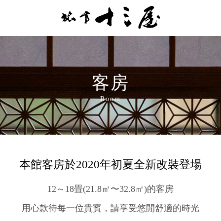
客房
Room
本館客房於2020年初夏
全新改裝登場
12～18畳(21.8㎡〜32.8㎡)的客房
用心款待每一位貴賓，
請享受悠閒舒適的時光