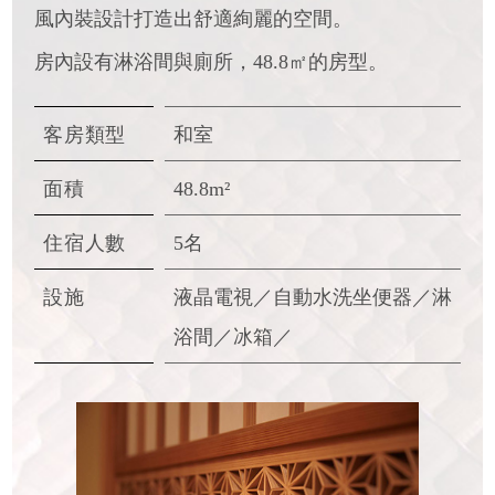
風內裝設計打造出舒適絢麗的空間。
房內設有淋浴間與廁所，48.8㎡的房型。
客房類型
和室
面積
48.8m²
住宿人數
5名
設施
液晶電視／自動水洗坐便器／
淋
浴間／冰箱／