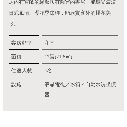
房內有寬敞的緣廊與有圓窗的書房，能感受濃濃
日式風情。櫻花季節時，能欣賞窗外的櫻花美
景。
客房類型
和室
面積
12畳(21.8㎡)
住宿人數
4名
設施
液晶電視／冰箱／自動水洗坐便
器