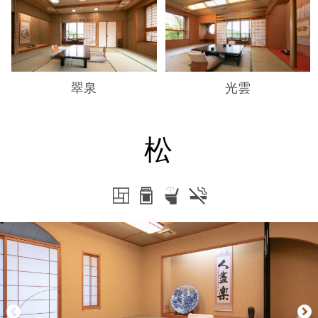
翠泉
光雲
松