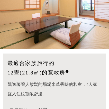
最適合家族旅行的
12畳(21.8㎡)的寬敞房型
飄逸著讓人放鬆的塌塌米草香味的和室，4人家
庭入住也寬敞舒適。