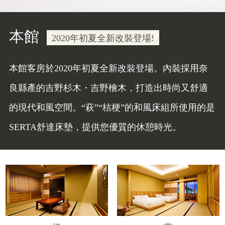
本館
2020年初夏全新改裝登場!
本館客房於2020年初夏全新改裝登場。內裝採用奈
良縣產的吉野杉木・吉野檜木，打造出時尚又舒適
的現代和風空間。“萩”“桔梗”的和風床組所使用的是
SERTA舒達床墊，提供您優質的休憩時光。