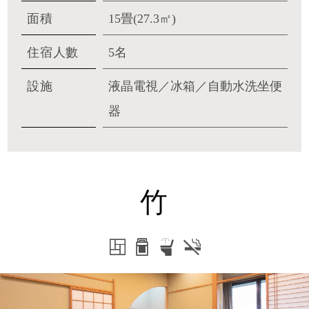
面積
15畳(27.3㎡)
住宿人數
5名
設施
液晶電視／冰箱／自動水洗坐便
器
竹