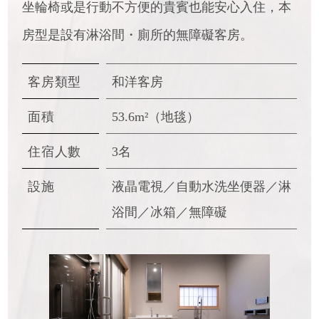
坐輪椅或是行動不方便的貴賓也能安心入住，本
房型是設有淋浴間・廁所的無障礙客房。
客房類型
和洋客房
面積
53.6m²（地毯）
住宿人數
3名
設施
液晶電視／自動水洗坐便器／淋
浴間／冰箱／
無障礙