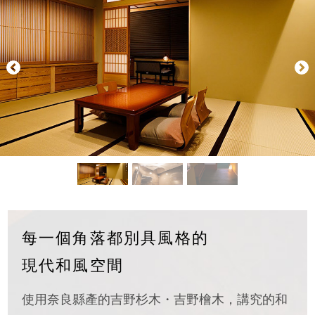
每一個角落都別具風格的
現代和風空間
使用奈良縣產的吉野杉木・吉野檜木，講究的和