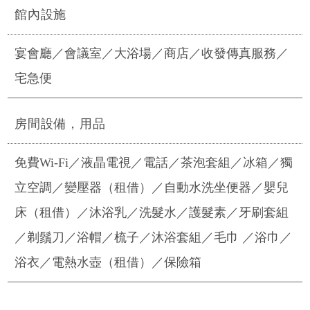
館內設施
宴會廳／會議室／大浴場／商店／收發傳真服務／
宅急便
房間設備，用品
免費Wi-Fi／液晶電視／電話／茶泡套組／冰箱／獨
立空調／變壓器（租借）／
自動水洗坐便器／嬰兒
床（租借）／沐浴乳／洗髮水／護髮素／
牙刷套組
／剃鬚刀／浴帽／梳子／
沐浴套組／毛巾 ／浴巾／
浴衣／電熱水壺（租借）／保險箱