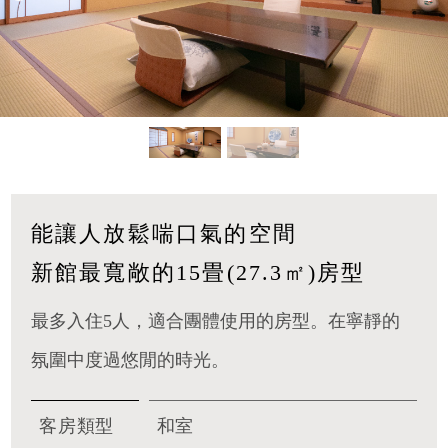
能讓人放鬆喘口氣的空間
新館最寬敞的15畳(27.3㎡)房型
最多入住5人，適合團體使用的房型。在寧靜的
氛圍中度過悠閒的時光。
客房類型
和室