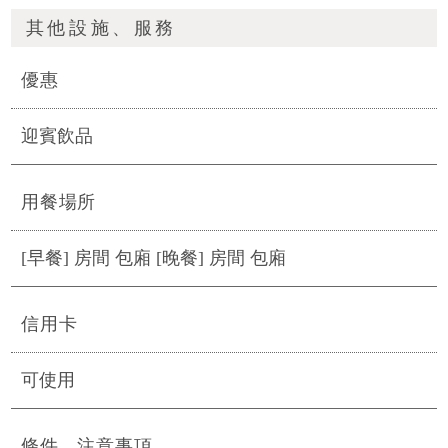
其他設施、服務
優惠
迎賓飲品
用餐場所
[早餐] 房間 包廂 [晚餐] 房間 包廂
信用卡
可使用
條件、注意事項