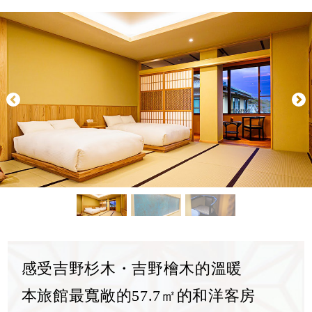
感受吉野杉木・
吉野檜木的溫暖
本旅館最寬敞的57.7㎡
的和洋客房