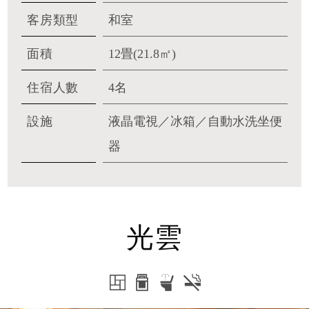
客房類型
和室
面積
12畳(21.8㎡)
住宿人數
4名
設施
液晶電視／冰箱／自動水洗坐便
器
光雲