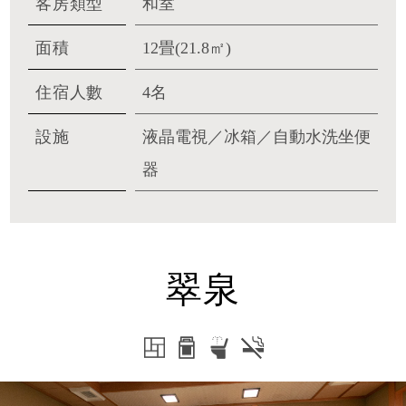
客房類型
和室
面積
12畳(21.8㎡)
住宿人數
4名
設施
液晶電視／冰箱／自動水洗坐便
器
翠泉