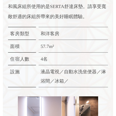
和風床組所使用的是SERTA舒達床墊。請享受寬
敞舒適的床組所帶來的美好睡眠體驗。
客房類型
和洋客房
面積
57.7m²
住宿人數
4名
設施
液晶電視／自動水洗坐便器／
淋
浴間／冰箱／